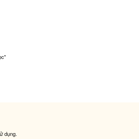
ọc"
ử dụng.