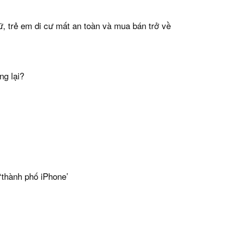
ữ, trẻ em di cư mất an toàn và mua bán trở về
ng lại?
‘thành phố iPhone’