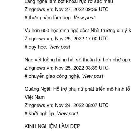
Làng nghề làm bột khoai rực rỡ sắc màu
Zingnews.vn; Nov 27, 2022 09:39 UTC
# thực phẩm làm đẹp.
View post
Vụ hơn 600 học sinh ngộ độc: Nhà trường xin ý ki
Zingnews.vn; Nov 25, 2022 17:00 UTC
# dạy học.
View post
Nạo vét luồng hàng hải sẽ thuận lợi hơn nhờ áp
Zingnews.vn; Nov 25, 2022 03:39 UTC
# chuyển giao công nghệ.
View post
Quảng Ngãi: Hỗ trợ phụ nữ phát triển mô hình tổ
Việt Nam
Zingnews.vn; Nov 24, 2022 08:07 UTC
# khởi nghiệp.
View post
KINH NGHIỆM LÀM ĐẸP