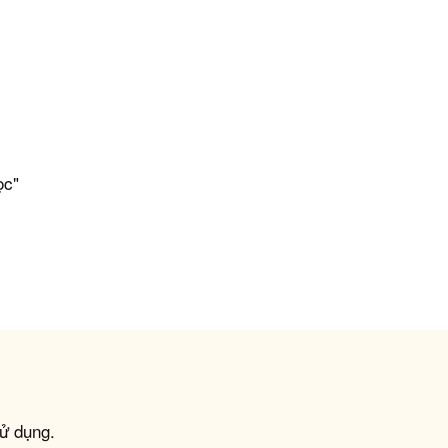
ọc"
ử dụng.