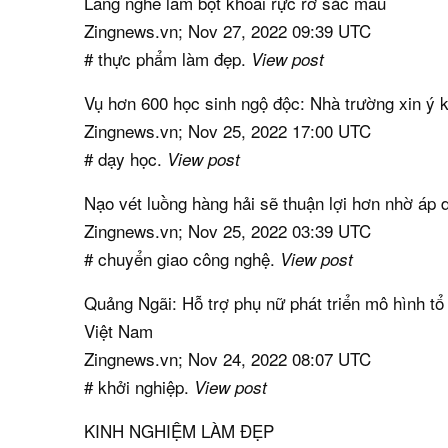
Làng nghề làm bột khoai rực rỡ sắc màu
Zingnews.vn; Nov 27, 2022 09:39 UTC
# thực phẩm làm đẹp.
View post
Vụ hơn 600 học sinh ngộ độc: Nhà trường xin ý ki
Zingnews.vn; Nov 25, 2022 17:00 UTC
# dạy học.
View post
Nạo vét luồng hàng hải sẽ thuận lợi hơn nhờ áp
Zingnews.vn; Nov 25, 2022 03:39 UTC
# chuyển giao công nghệ.
View post
Quảng Ngãi: Hỗ trợ phụ nữ phát triển mô hình tổ
Việt Nam
Zingnews.vn; Nov 24, 2022 08:07 UTC
# khởi nghiệp.
View post
KINH NGHIỆM LÀM ĐẸP