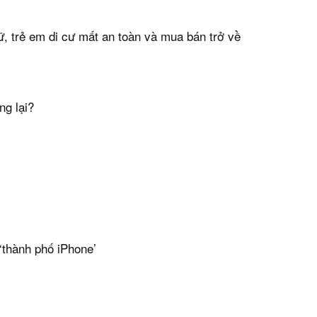
ữ, trẻ em di cư mất an toàn và mua bán trở về
ng lại?
‘thành phố iPhone’