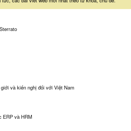
n tức, các bài viết web mới nhất theo từ khóa, chủ đề.
Sterrato
 giới và kiến nghị đối với Việt Nam
vực ERP và HRM