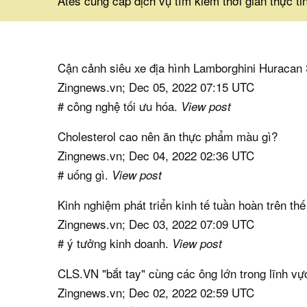
Ates cung cấp dịch vụ tìm kiếm thời gian thực ti
Cận cảnh siêu xe địa hình Lamborghini Huracan 
Zingnews.vn; Dec 05, 2022 07:15 UTC
# công nghệ tối ưu hóa.
View post
Cholesterol cao nên ăn thực phẩm màu gì?
Zingnews.vn; Dec 04, 2022 02:36 UTC
# uống gì.
View post
Kinh nghiệm phát triển kinh tế tuần hoàn trên thế
Zingnews.vn; Dec 03, 2022 07:09 UTC
# ý tưởng kinh doanh.
View post
CLS.VN "bắt tay" cùng các ông lớn trong lĩnh 
Zingnews.vn; Dec 02, 2022 02:59 UTC